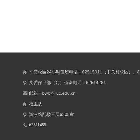
平安校园24小时值班电话：62515911（中关村校区）、8
党委保卫部（处）值班电话：62514281
邮箱：bwb@ruc.edu.cn
校卫队
游泳馆配楼三层6305室
62511455