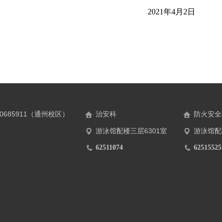
2021
年4月2日
0685911（通州校区）
治安科
防火安全
游泳馆配楼三层6301室
游泳馆配
62511074
62515525