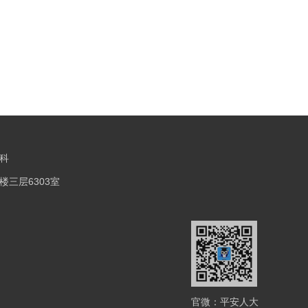
科
楼三层6303室
官微：平安人大