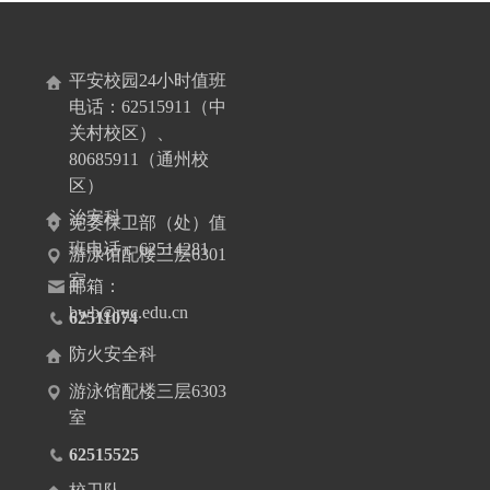
平安校园24小时值班
电话：62515911（中
关村校区）、
80685911（通州校
区）
治安科
党委保卫部（处）值
班电话：62514281
游泳馆配楼三层6301
室
邮箱：
bwb@ruc.edu.cn
62511074
防火安全科
游泳馆配楼三层6303
室
62515525