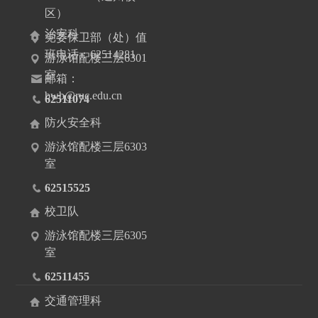
区）
治安科
党委保卫部（处）值
班电话：62514281
游泳馆配楼三层6301
室
邮箱：
bwb@ruc.edu.cn
62511074
防火安全科
游泳馆配楼三层6303
室
62515525
校卫队
游泳馆配楼三层6305
室
62511455
交通管理科